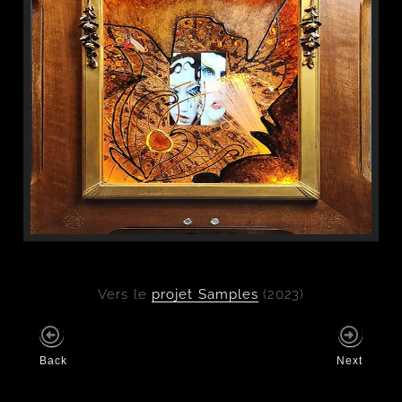
Vers le
projet Samples
(2023)
Back
Next