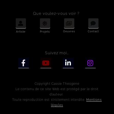
Que voulez-vous voir ?
Oeuvres
Contact
Artiste
Projets
Suivez moi…
Copyright Cassie Theogene
Le contenu de ce site Web est protégé par le droit
d’auteur.
Toute reproduction est strictement interdite.
Mentions
légales