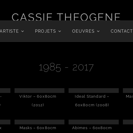
CASSIE THEOGENE
Dreams of humanity.
ARTISTE
PROJETS
OEUVRES
CONTAC
1985 - 2017
-
Viktor – 60x80cm
Ideal Standard –
Ma
)
(2012)
60x80cm (2008)
x
Masks – 60x80cm
Abimes – 60x80cm