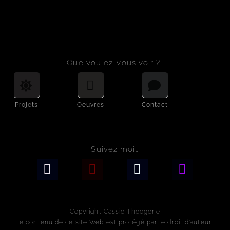
Que voulez-vous voir ?
Projets
Oeuvres
Contact
Suivez moi…
Copyright Cassie Theogene
Le contenu de ce site Web est protégé par le droit d’auteur.