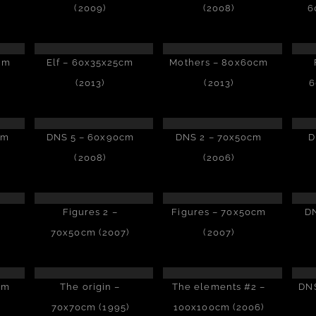
(2009)
(2008)
6
cm
Elf – 60x35x25cm
Mothers – 80x60cm
(2013)
(2013)
6
cm
DNS 5 – 60x90cm
DNS 2 – 70x50cm
D
(2008)
(2006)
m
Figures 2 –
Figures – 70x50cm
DN
70x50cm (2007)
(2007)
cm
The origin –
The elements #2 –
DNS
70x70cm (1995)
100x100cm (2006)