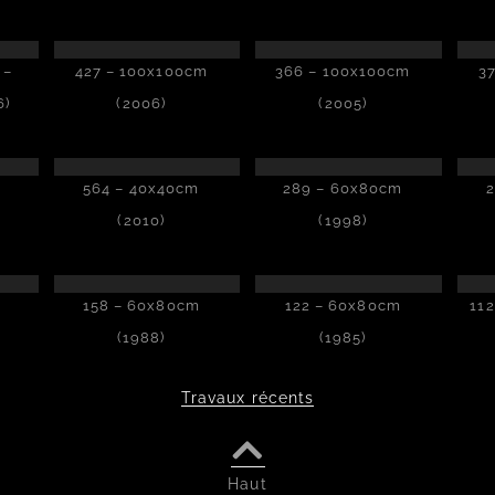
 –
427 – 100x100cm
366 – 100x100cm
3
6)
(2006)
(2005)
564 – 40x40cm
289 – 60x80cm
2
(2010)
(1998)
158 – 60x80cm
122 – 60x80cm
112
(1988)
(1985)
Travaux récents
Haut