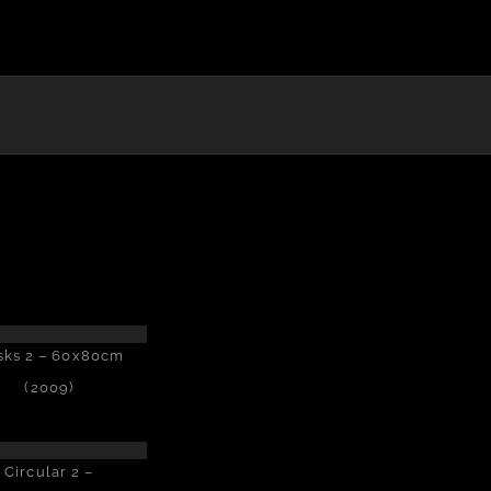
T
sks 2 – 60x80cm
(2009)
Circular 2 –